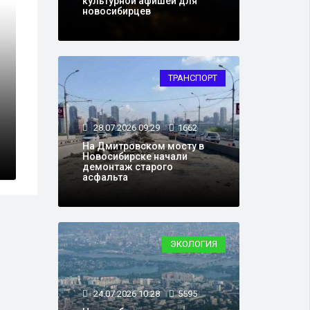
культурной афишей для
новосибирцев
ТРАНСПОРТ
28.07.2026 09:29
1662
На Дмитровском мосту в
Новосибирске начали
демонтаж старого
асфальта
ЭКОЛОГИЯ
24.07.2026 10:28
5595