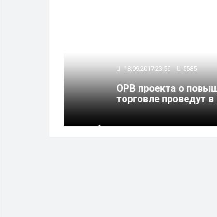
18.09.2017 23:59
5585
стские
ОРВ проекта о повышении ш
торговле проведут в Новоси