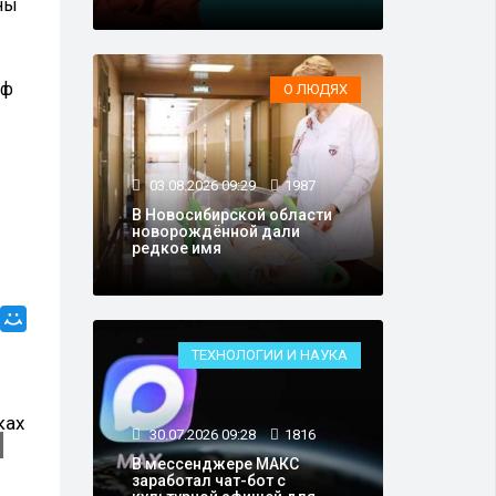
ны
аф
О ЛЮДЯХ
03.08.2026 09:29
1987
В Новосибирской области
новорождённой дали
редкое имя
ТЕХНОЛОГИИ И НАУКА
30.07.2026 09:28
1816
В мессенджере MAКС
заработал чат-бот с