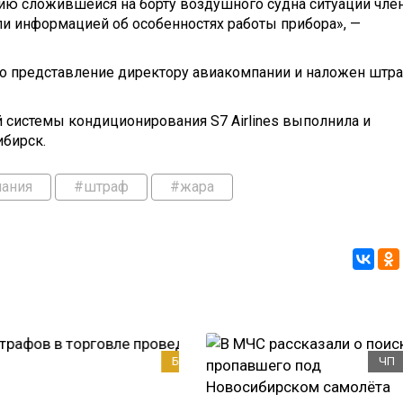
ию сложившейся на борту воздушного судна ситуации чле
ли информацией об особенностях работы прибора», —
о представление директору авиакомпании и наложен штр
й системы кондиционирования S7 Airlines выполнила и
ибирск.
ания
#штраф
#жара
БИЗНЕС
ЧП