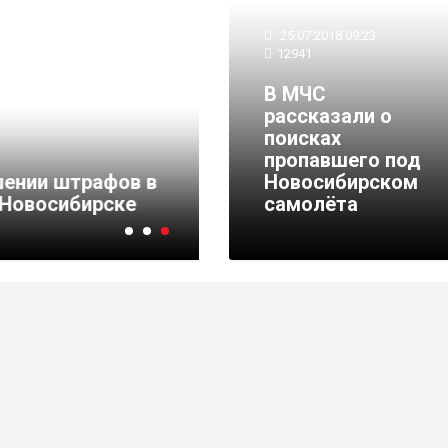
25.07.2018 09:23
12941
В МЧС
рассказали о
поисках
пропавшего под
трафов в
Новосибирском
бирске
самолёта