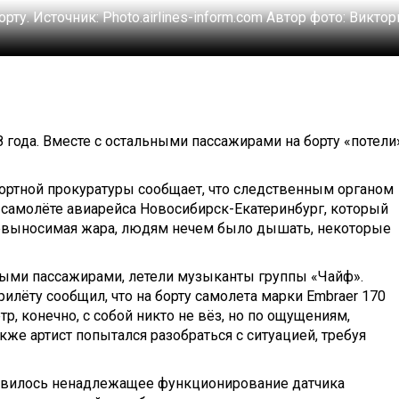
орту.
Источник:
Photo.airlines-inform.com
Автор фото:
Виктор
года. Вместе с остальными пассажирами на борту «потели
ортной прокуратуры сообщает, что следственным органом
 самолёте авиарейса Новосибирск-Екатеринбург, который
 невыносимая жара, людям нечем было дышать, некоторые
ьными пассажирами, летели музыканты группы «Чайф».
лёту сообщил, что на борту самолета марки Embraer 170
р, конечно, с собой никто не вёз, но по ощущениям,
же артист попытался разобраться с ситуацией, требуя
явилось ненадлежащее функционирование датчика