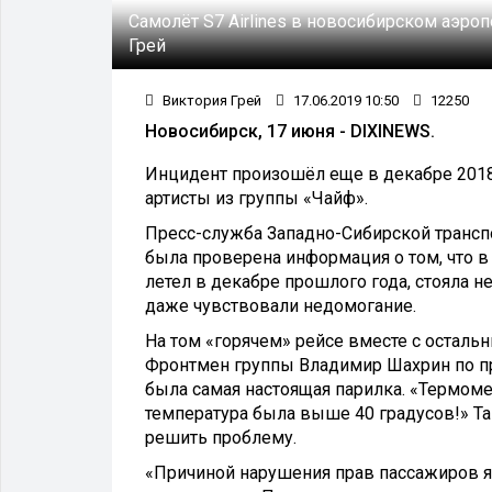
Самолёт S7 Airlines в новосибирском аэроп
Грей
Виктория Грей
17.06.2019 10:50
12250
Новосибирск, 17 июня - DIXINEWS.
Инцидент произошёл еще в декабре 2018 
артисты из группы «Чайф».
Пресс-служба Западно-Сибирской трансп
была проверена информация о том, что в
летел в декабре прошлого года, стояла
даже чувствовали недомогание.
На том «горячем» рейсе вместе с остал
Фронтмен группы Владимир Шахрин по при
была самая настоящая парилка. «Термомет
температура была выше 40 градусов!» Так
решить проблему.
«Причиной нарушения прав пассажиров 