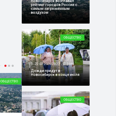
Новосибирск возглавил
рейтинг городов России с
самым загрязнённым
воздухом
ОБЩЕСТВО
22.07.2026 09:27
1684
Дожди придут в
Новосибирск в конце июля
ТВО
КОНЦЕРТЫ
ОБЩЕСТВО