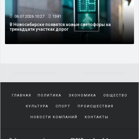
06.07.2026 10:27
1341
В Новосибирске появятся новые светофоры на
тринадцати участках дорог
Yakından
tanıdığı
ГЛАВНАЯ
ПОЛИТИКА
ЭКОНОМИКА
ОБЩЕСТВО
sürekli
beraber
КУЛЬТУРА
СПОРТ
ПРОИСШЕСТВИЯ
zaman
geçirerek
НОВОСТИ КОМПАНИЙ
КОНТАКТЫ
günlerini
harcadığı
porno