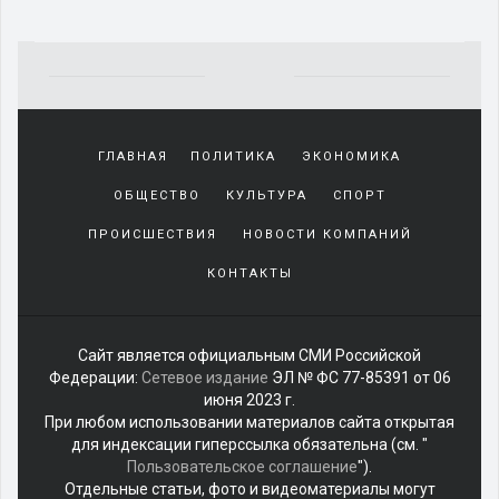
Yakından
tanıdığı
ГЛАВНАЯ
ПОЛИТИКА
ЭКОНОМИКА
sürekli
beraber
ОБЩЕСТВО
КУЛЬТУРА
СПОРТ
zaman
geçirerek
ПРОИСШЕСТВИЯ
НОВОСТИ КОМПАНИЙ
günlerini
КОНТАКТЫ
harcadığı
porno
izle
kadar
Сайт является официальным СМИ Российской
yakın
Федерации:
Сетевое издание
ЭЛ № ФС 77-85391 от 06
olan
июня 2023 г.
arkadaşına
При любом использовании материалов сайта открытая
misafir
для индексации гиперссылка обязательна (см. "
olarak
Пользовательское соглашение
").
kalmaya
Отдельные статьи, фото и видеоматериалы могут
gelen