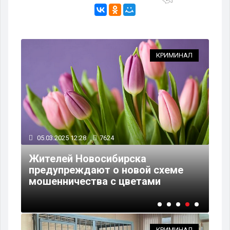
АЛ
КРИМИНАЛ
05.03.2025 12:28
7624
12
Жителей Новосибирска
В 
предупреждают о новой схеме
уг
мошенничества с цветами
пи
КРИМИНАЛ