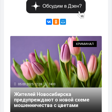
АЛ
КРИМИНАЛ
05.03.2025 12:28
7433
Жителей Новосибирска
предупреждают о новой схеме
мошенничества с цветами