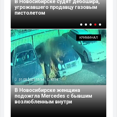
В Новосибирске судят дебошира,
В 
угрожавшего продавцу газовым
де
пистолетом
ко
КРИМИНАЛ
31.03.2025 15:34
4774
В Новосибирске женщина
подожгла Mercedes с бывшим
возлюбленным внутри