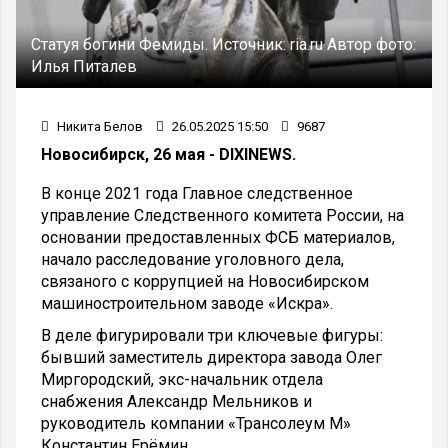
Статуя богини Фемиды.
Источник:
ria.ru
Автор фото:
Илья Питалев
Никита Белов
26.05.2025 15:50
9687
Новосибирск, 26 мая - DIXINEWS.
В конце 2021 года Главное следственное
управление Следственного комитета России, на
основании предоставленных ФСБ материалов,
начало расследование уголовного дела,
связаного с коррупцией на Новосибирском
машиностроительном заводе «Искра».
В деле фигурировали три ключевые фигуры:
бывший заместитель директора завода Олег
Миргородский, экс-начальник отдела
снабжения Александр Мельников и
руководитель компании «Трансолеум М»
Константин Ерёмин.