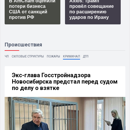
В AmCham оценили
Axios: Трамп
потери бизнеса
провёл совещание
США от санкций
по расширению
против РФ
ударов по Ирану
Происшествия
ЧП
СИЛОВЫЕ СТРУКТУРЫ
ПОЖАРЫ
КРИМИНАЛ
ДТП
Экс-глава Госстройнадзора
Новосибирска предстал перед судом
по делу о взятке