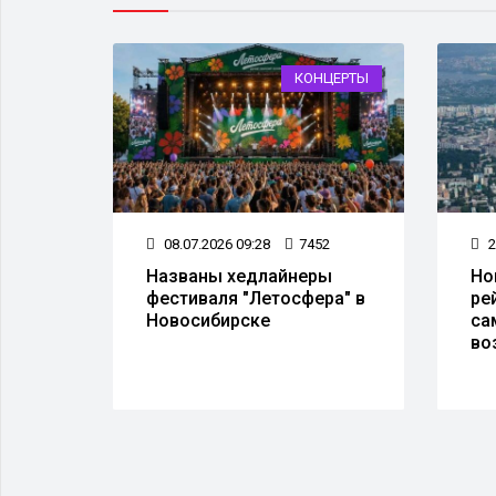
НОСТЬ
КОНЦЕРТЫ
67
08.07.2026 09:28
7452
2
Названы хедлайнеры
Но
асти
фестиваля "Летосфера" в
ре
нии
Новосибирске
са
ами
во