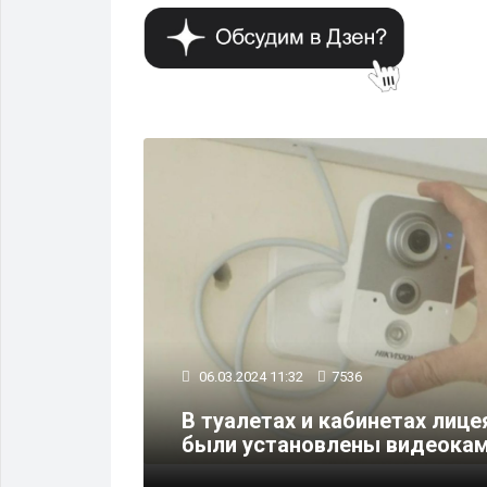
ОБЩЕСТВО
06.03.2024 11:32
7536
торы
В туалетах и кабинетах лиц
м
были установлены видеока