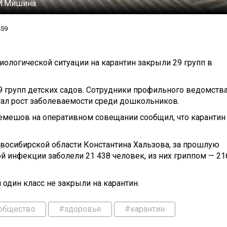
М.Мишина
459
ологической ситуации на карантин закрыли 29 групп в
 групп детских садов.
Сотрудники профильного ведомств
ал рост
заболеваемости среди дошкольников.
емешов на оперативном совещании сообщил, что карантин
восибирской области Константина Хальзова, за прошлую
й инфекции заболели 21 438 человек, из них гриппом — 21
 один класс не закрыли на карантин.
общество
#здоровье
#карантин