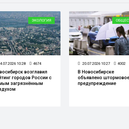
ЭКОЛОГИЯ
ОБЩЕС
4.07.2026 10:28
4674
20.07.2026 10:27
4002
восибирск возглавил
В Новосибирске
йтинг городов России с
объявлено штормово
мым загрязнённым
предупреждение
здухом