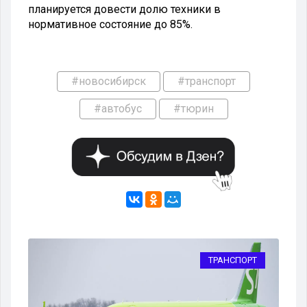
планируется довести долю техники в
нормативное состояние до 85%.
#новосибирск
#транспорт
#автобус
#тюрин
ВО
ТРАНСПОРТ