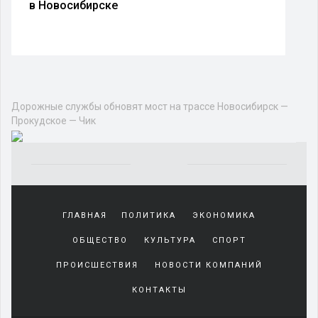
в Новосибирске
Дорожные службы обновят мост на трассе Новосибирск —
Прокудское — Чик
Yakından
tanıdığı
ГЛАВНАЯ
ПОЛИТИКА
ЭКОНОМИКА
sürekli
beraber
ОБЩЕСТВО
КУЛЬТУРА
СПОРТ
zaman
geçirerek
ПРОИСШЕСТВИЯ
НОВОСТИ КОМПАНИЙ
günlerini
КОНТАКТЫ
harcadığı
porno