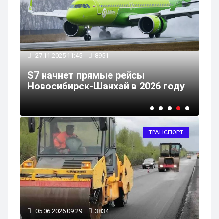
13
27.11.2025 11:45
8951
До
ют
S7 начнет прямые рейсы
по
Новосибирск-Шанхай в 2026 году
па
ТРАНСПОРТ
05.06.2026 09:29
3834