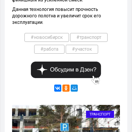
Данная технология повысит прочность
дорожного полотна и увеличит срок его
эксплуатации.
#новосибирск
#транспорт
#работа
#участок
РТ
ТРАНСПОРТ