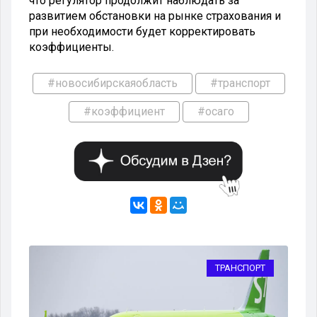
что регулятор продолжит наблюдать за
развитием обстановки на рынке страхования и
при необходимости будет корректировать
коэффициенты.
#новосибирскаяобласть
#транспорт
#коэффициент
#осаго
ВО
ТРАНСПОРТ