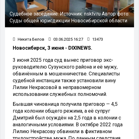
Судебное заседание.
Источник:
nsktv.ru
Автор фото:
Суды общей юрисдикции Новосибирской области
Никита Белов
03.06.2025 16:27
13473
Новосибирск, 3 июня - DIXINEWS.
3 июня 2025 года суд вынес приговор экс-
руководителю Сузунского района и её мужу,
обвинённым в мошенничестве. Специалисты
судебной инстанции также установили вину
Лилии Некрасовой в неправомерном
использовании служебных полномочий.
Бывшая чиновница получила приговор — 4,5
года колонии общего режима, а её супруг
Дмитрий был осуждён на 2,5 года в колонии с
аналогичными условиями. В октябре 2022 года
Лилию Некрасову обвинили в фиктивном
трудоустройстве мужа. По данным следствия,