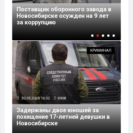
Поставщик оборонного завода в
Но
в
Новосибирске осужден на 9 лет
ар
за коррупцию
«П
КРИМИНАЛ
30.05.2025 16:32
6908
Задержаны двое юношей за
похищение 17-летней девушки в
Новосибирске