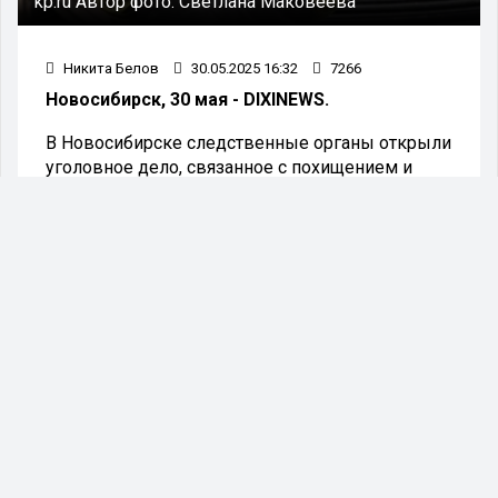
kp.ru
Автор фото:
Светлана Маковеева
Никита Белов
30.05.2025 16:32
7266
Новосибирск, 30 мая - DIXINEWS.
В Новосибирске следственные органы открыли
уголовное дело, связанное с похищением и
незаконным удержанием в неволе
несовершеннолетней девушки.
Двое молодых людей, одному из которых 18
лет, а другому 20, стали фигурантами
расследования, связанного с похищением. По
информации следственных органов, вечером
28 апреля 2025 года они заманили и вывезли
17-летнюю знакомую в другой район
Новосибирска, против её воли,
воспользовавшись автомобилем.
Похитители избили девушку и высказывали
угрозы в её адрес. Следственное управление