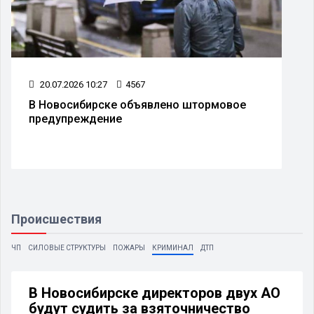
7
4567
16.07.2026 09:29
ке объявлено штормовое
Землетрясение п
ние
Новосибирском
Происшествия
ЧП
СИЛОВЫЕ СТРУКТУРЫ
ПОЖАРЫ
КРИМИНАЛ
ДТП
В Новосибирске директоров двух АО
будут судить за взяточничество