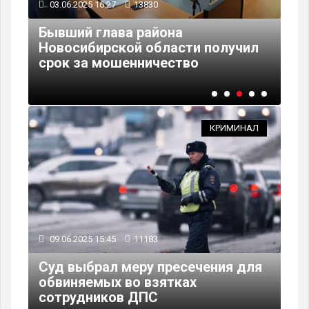
03.06.2025 16:27
13830
30
а
Бывший глава района
За
Новосибирской области получил
по
срок за мошенничество
Но
КРИМИНАЛ
09.06.2025 15:45
11183
Суд выбрал меру пресечения для
обвиняемых во взятках
сотрудников ДПС