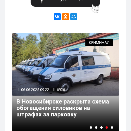
АЛ
КРИМИНАЛ
06.06.2025 09:22
6926
03
ля
В Новосибирске раскрыта схема
Бы
обогащения силовиков на
Но
штрафах за парковку
ср