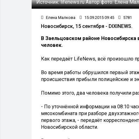
Источник:
lifenews.ru
Автор фото:
Елена Ма
Елена Малкова
15.09.2015 09:45
5781
Новосибирск, 15 сентября - DIXINEWS.
В Заельцовском районе Новосибирска 
человек.
Как передаёт LifeNews, всё произошло пр
Во время работы обрушился первый этаж,
происшествия прибыли полицейские и э
Помимо этого, два человека получили ра
- По уточнённой информации на 08:10 час
мясокомбината при разборе двухэтажног
первого этажа, - передаёт корреспонден
Новосибирской области.