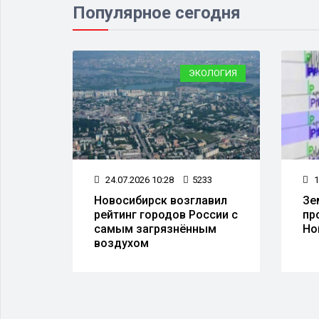
Популярное сегодня
ЦЕРТЫ
ЭКОЛОГИЯ
8
24.07.2026 10:28
5233
1
ы
Новосибирск возглавил
Зе
ра" в
рейтинг городов России с
пр
самым загрязнённым
Но
воздухом