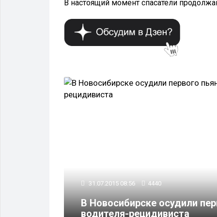
В настоящий момент спасатели продолжаю
КРИМИНАЛ
31.07.2015 08:56
4440
реста для
В Новосибирске осудили пер
водителя-рецидивиста