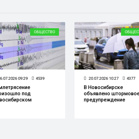
ОБЩЕСТВО
ОБЩЕС
6.07.2026 09:29
4539
20.07.2026 10:27
4377
млетрясение
В Новосибирске
оизошло под
объявлено штормово
восибирском
предупреждение