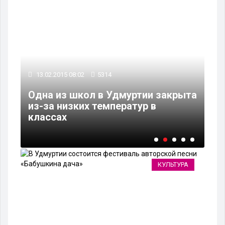
13.02.2015 08:02
5314
12
Одна из школ в Удмуртии закрыта
»
из-за низких температур в
Жи
классах
мл
КУЛЬТУРА