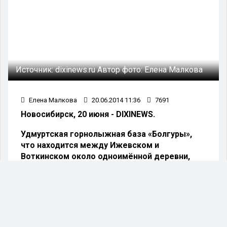
Источник:
dixinews.ru
Автор фото:
Елена Малкова
Елена Малкова
20.06.2014 11:36
7691
Новосибирск, 20 июня - DIXINEWS.
Удмуртская горнолыжная база «Болгуры»,
что находится между Ижевском и
Воткинском около одноимённой деревни,
принимает республиканский музыкальный
фестиваль «Бабушкина дача».
Главный праздник живой музыки и почитателей
авторской песни Удмуртии пройдёт 20-22 июня.